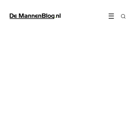
☰
FITNESS & SPORT
Zwemmen is de complete
workout die de meeste
mannen missen
23 June 2026
·
6 min leestijd