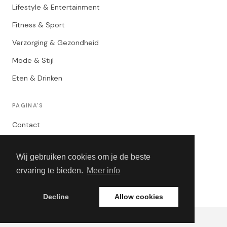
Lifestyle & Entertainment
Fitness & Sport
Verzorging & Gezondheid
Mode & Stijl
Eten & Drinken
PAGINA'S
Contact
Privacybeleid
Wij gebruiken cookies om je de beste
Algemene Voorwaarden
ervaring te bieden.
Meer info
Adverteren
Decline
Allow cookies
© 2026 De Mannenblog. Alle rechten voorbehouden.