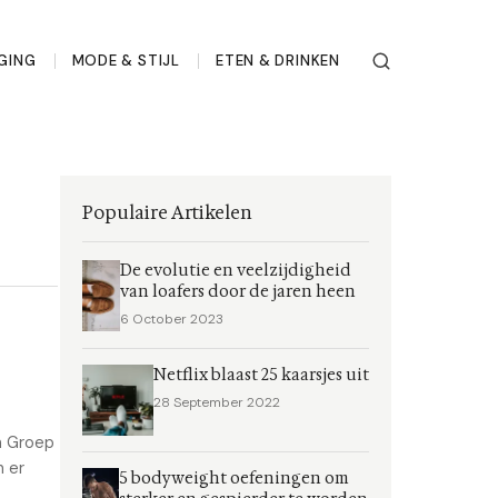
GING
MODE & STIJL
ETEN & DRINKEN
Populaire Artikelen
De evolutie en veelzijdigheid
van loafers door de jaren heen
6 October 2023
Netflix blaast 25 kaarsjes uit
28 September 2022
in Groep
n er
5 bodyweight oefeningen om