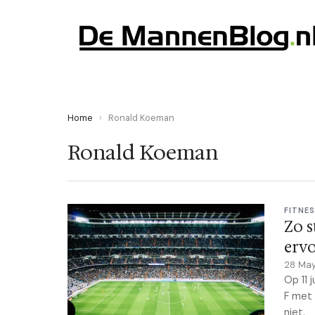
Home
›
Ronald Koeman
Ronald Koeman
FITNE
Zo s
erv
28 Ma
Op 11 
F met 
niet.