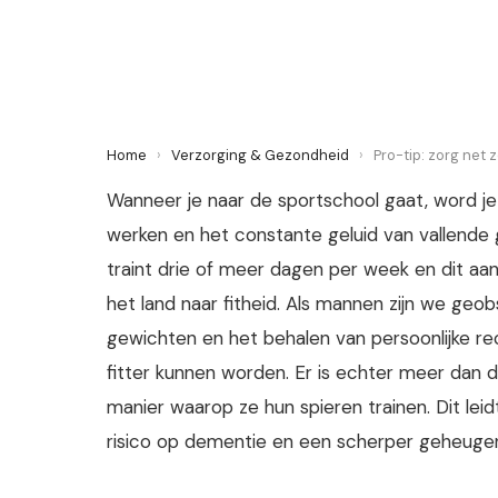
27 January 2022
·
3 min leestijd
Home
›
Verzorging & Gezondheid
›
Pro-tip: zorg net 
Wanneer je naar de sportschool gaat, word je
werken en het constante geluid van vallend
traint drie of meer dagen per week en dit aant
het land naar fitheid. Als mannen zijn we geob
gewichten en het behalen van persoonlijke reco
fitter kunnen worden. Er is echter meer dan
manier waarop ze hun spieren trainen. Dit le
risico op dementie en een scherper geheuge