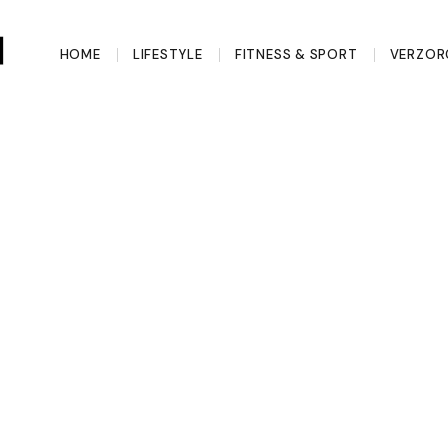
HOME
LIFESTYLE
FITNESS & SPORT
VERZOR
 zo goed voor je
orgt voor je