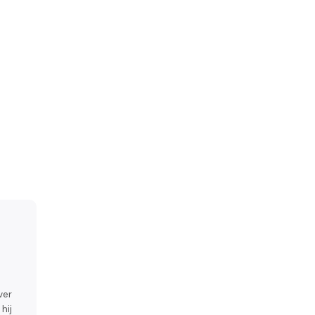
ver
hij