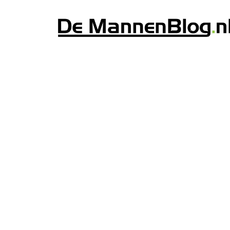
VERZORGING & GEZONDHEID
Pro-tip: zorg net
hersenen als je z
spieren