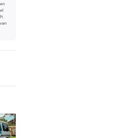
ken
el
ft.
 van